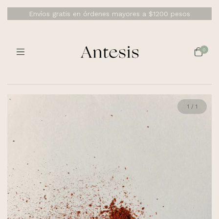
Envíos gratis en órdenes mayores a $1200 pesos
0
1
/
1