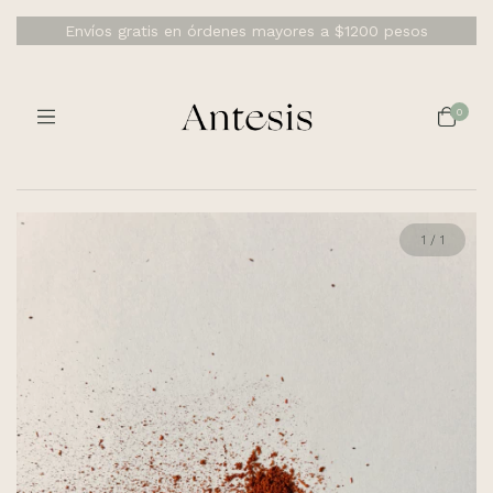
Envíos gratis en órdenes mayores a $1200 pesos
0
1
/
1