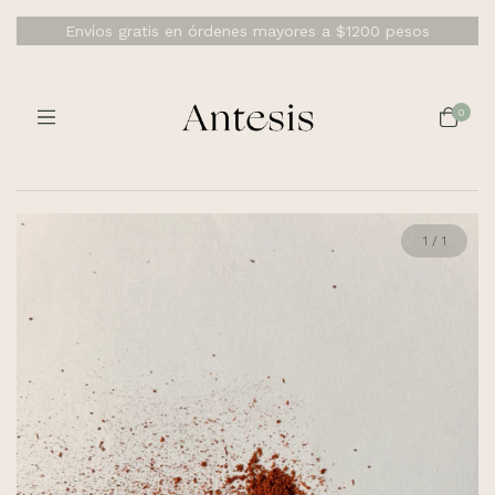
Envíos gratis en órdenes mayores a $1200 pesos
0
1
/
1