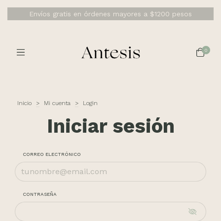
Envíos gratis en órdenes mayores a $1200 pesos
0
Inicio
>
Mi cuenta
>
Login
Iniciar sesión
CORREO ELECTRÓNICO
CONTRASEÑA