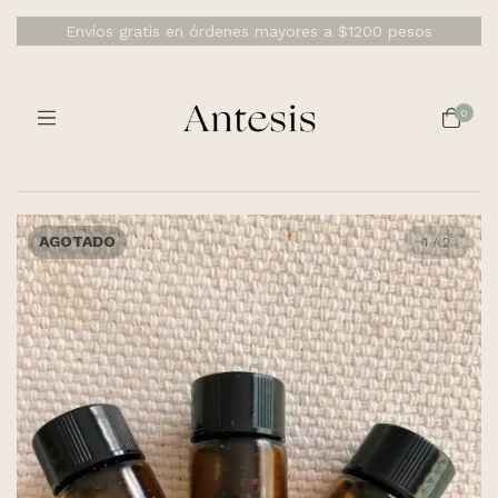
Envíos gratis en órdenes mayores a $1200 pesos
0
AGOTADO
1
/
2