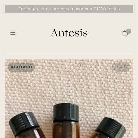
Envíos gratis en órdenes mayores a $1200 pesos
0
AGOTADO
1
/
2