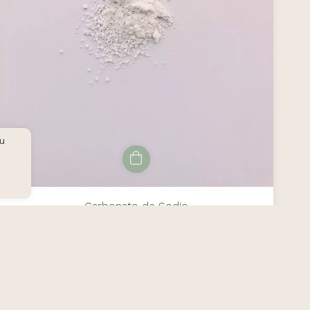
tu
Carbonato de Sodio
$4.43 USD