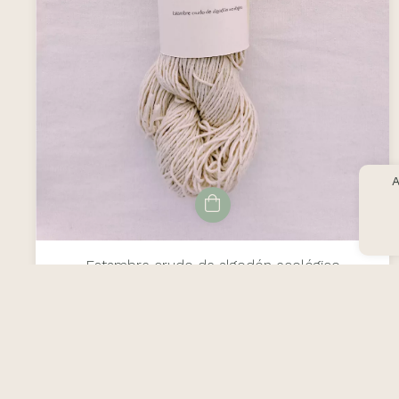
A
Estambre crudo de algodón ecológico
$6.64 USD