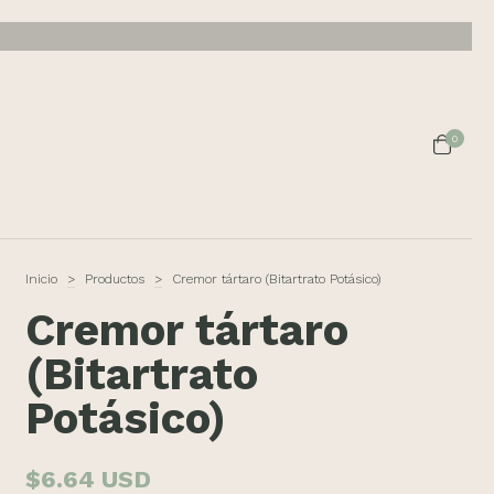
0
Inicio
>
Productos
>
Cremor tártaro (Bitartrato Potásico)
Cremor tártaro
(Bitartrato
Potásico)
$6.64 USD