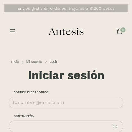
Envíos gratis en órdenes mayores a $1200 pesos
0
Inicio
>
Mi cuenta
>
Login
Iniciar sesión
CORREO ELECTRÓNICO
CONTRASEÑA