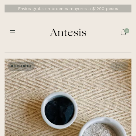
Envíos gratis en órdenes mayores a $1200 pesos
0
AGOTADO
1
/
3