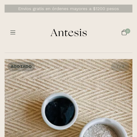
Envíos gratis en órdenes mayores a $1200 pesos
0
AGOTADO
1
/
3