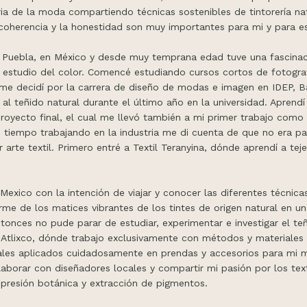
tria de la moda compartiendo técnicas sostenibles de tintorería na
 coherencia y la honestidad son muy importantes para mi y para e
e Puebla, en México y desde muy temprana edad tuve una fascinac
 estudio del color. Comencé estudiando cursos cortos de fotograf
 me decidí por la carrera de diseño de modas e imagen en IDEP, B
al teñido natural durante el último año en la universidad. Aprendí 
proyecto final, el cual me llevó también a mi primer trabajo como
tiempo trabajando en la industria me di cuenta de que no era para
 arte textil. Primero entré a Textil Teranyina, dónde aprendí a teje
Mexico con la intención de viajar y conocer las diferentes técnicas
e de los matices vibrantes de los tintes de origen natural en un
onces no pude parar de estudiar, experimentar e investigar el teñ
Atlixco, dónde trabajo exclusivamente con métodos y materiales 
urales aplicados cuidadosamente en prendas y accesorios para mi m
aborar con diseñadores locales y compartir mi pasión por los text
mpresión botánica y extracción de pigmentos.