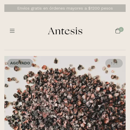
Envíos gratis en órdenes mayores a $1200 pesos
0
AGOTADO
1
/
1